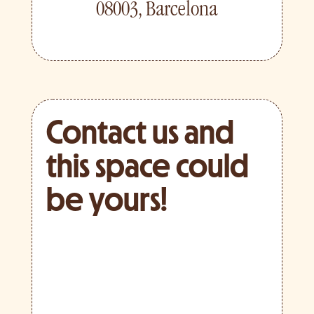
08003, Barcelona
Contact us and
this space could
be yours!